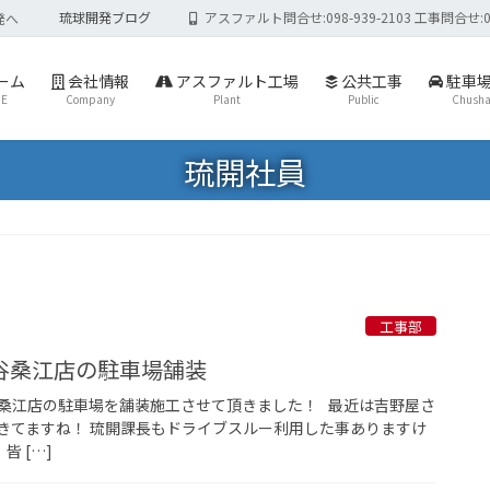
琉球開発ブログ
アスファルト問合せ:098-939-2103 工事問合せ:098-
発へ
ーム
会社情報
アスファルト工場
公共工事
駐車
E
Company
Plant
Public
Chusha
琉開社員
工事部
谷桑江店の駐車場舗装
桑江店の駐車場を舗装施工させて頂きました！ 最近は吉野屋さ
きてますね！ 琉開課長もドライブスルー利用した事ありますけ
 […]