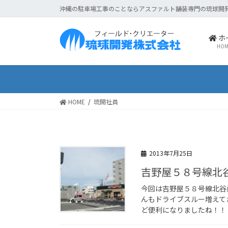
コ
ナ
沖縄の駐車場工事のことならアスファルト舗装専門の琉球開
ン
ビ
テ
ゲ
ホ
ン
ー
HOM
ツ
シ
に
ョ
移
ン
動
に
HOME
琉開社員
移
動
2013年7月25日
吉野屋５８号線北
今回は吉野屋５８号線北谷
んもドライブスルー増えて
ど便利になりましたね！！ 皆