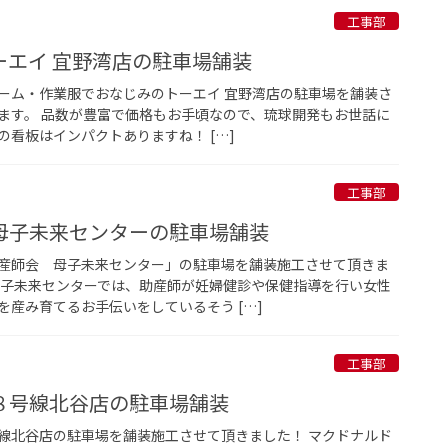
工事部
ーエイ 宜野湾店の駐車場舗装
ーム・作業服でおなじみのトーエイ 宜野湾店の駐車場を舗装さ
ます。 品数が豊富で価格もお手頃なので、琉球開発もお世話に
の看板はインパクトありますね！ […]
工事部
母子未来センターの駐車場舗装
産師会 母子未来センター」の駐車場を舗装施工させて頂きま
母子未来センターでは、助産師が妊婦健診や保健指導を行い女性
産み育てるお手伝いをしているそう […]
工事部
８号線北谷店の駐車場舗装
線北谷店の駐車場を舗装施工させて頂きました！ マクドナルド