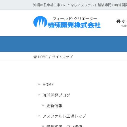
コ
ナ
沖縄の駐車場工事のことならアスファルト舗装専門の琉球開
ン
ビ
テ
ゲ
ホ
ン
ー
HOM
ツ
シ
に
ョ
移
ン
動
に
HOME
サイトマップ
移
動
HOME
琉球開発ブログ
更新情報
アスファルト工場トップ
景観舗装 白い歩道