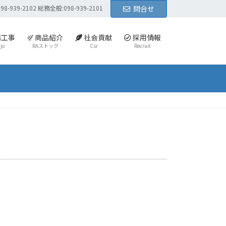
939-2102 総務全般:098-939-2101
問合せ
場工事
商品紹介
社会貢献
採用情報
jo
RAストック
Csr
Recruit