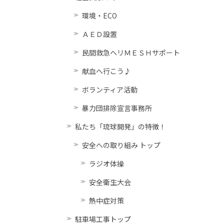
環境・ECO
ＡＥＤ設置
民間救急ヘリＭＥＳＨサポート
献血へ行こう♪
ボランティア活動
暴力団排除宣言事務所
私たち「琉球開発」の特徴！
安全への取り組み トップ
ラジオ体操
安全衛生大会
熱中症対策
駐車場工事トップ