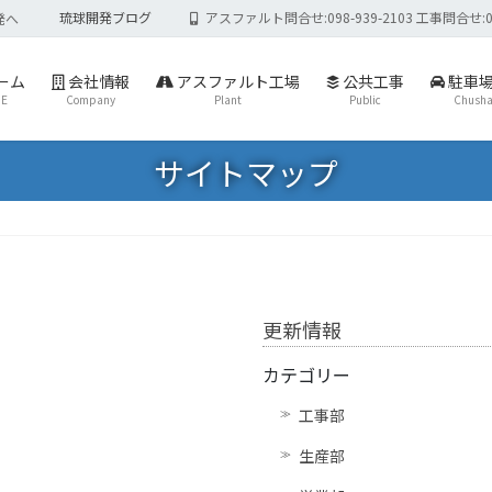
琉球開発ブログ
アスファルト問合せ:098-939-2103 工事問合せ:098-
発へ
ーム
会社情報
アスファルト工場
公共工事
駐車
E
Company
Plant
Public
Chusha
サイトマップ
更新情報
カテゴリー
工事部
生産部