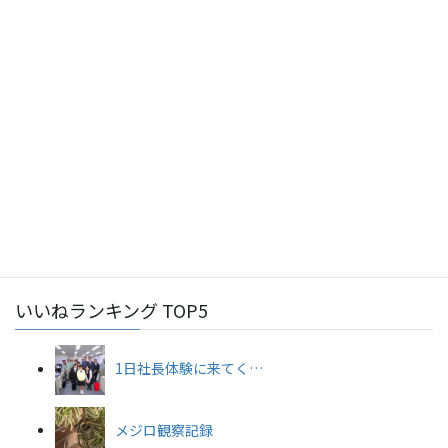
2026年7月29日
生産部
熱中症対策～かき氷で暑い夏を乗り切ろう！～
2026年7月28日
工事部
令和8年度 沖縄県土木建築部 優良業者等表彰式
2026年7月22日
総務部
令和8年度永年勤続優良従業員表彰（沖縄商工会議所）
2026年7月22日
工事部
令和8年度安全大会を開催しました★
いいねランキング TOP5
1日社長体験に来てく…
メジロ観察記録