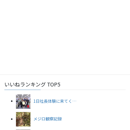
熱中症対策～かき氷で暑い夏を乗り切ろう！～
2026年7月28日
工事部
令和8年度 沖縄県土木建築部 優良業者等表彰式
2026年7月22日
総務部
令和8年度永年勤続優良従業員表彰（沖縄商工会議所）
2026年7月22日
工事部
令和8年度安全大会を開催しました★
いいねランキング TOP5
1日社長体験に来てく…
メジロ観察記録